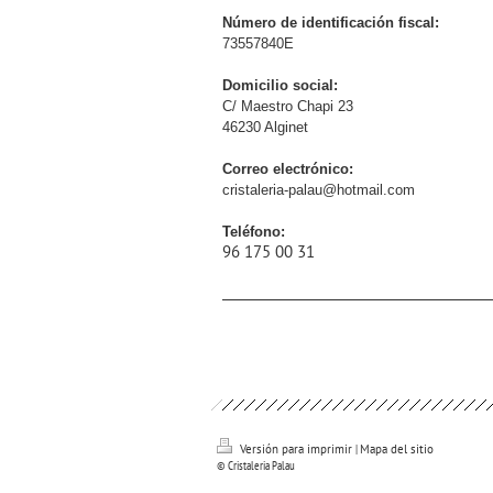
Número de identificación fiscal:
73557840E
Domicilio social:
C/ Maestro Chapi 23
46230 Alginet
Correo electrónico:
cristaleria-palau@hotmail.com
Teléfono:
96 175 00 31
Versión para imprimir
|
Mapa del sitio
© Cristaleria Palau